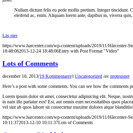
Nullam dictum felis eu pede mollis pretium. Integer tincidunt. 
eleifend ac, enim. Aliquam lorem ante, dapibus in, viverra quis, f
Läs mer
https://www.harcenter.com/wp-content/uploads/2019/11/Hårcenter-S
18:48:06
2013-12-24 18:48:06
Entry with Post Format "Video"
Lots of Comments
december 10, 2013
/
19 Kommentarer
/
i
Uncategorized
/
av
proteusnet
Here’s a post with some comments. You can see how the comments pe
Lorem ipsum dolor sit amet, consectetur adipisicing elit. Neque, nostru
in nam illo pariatur eos! Est, aut omnis eum necessitatibus quos place
vel sint ab quos labore sit consectetur maxime dolores atque blanditii
https://www.harcenter.com/wp-content/uploads/2019/11/Hårcenter-S
10:11:37
2013-12-10 10:11:37
Lots of Comments