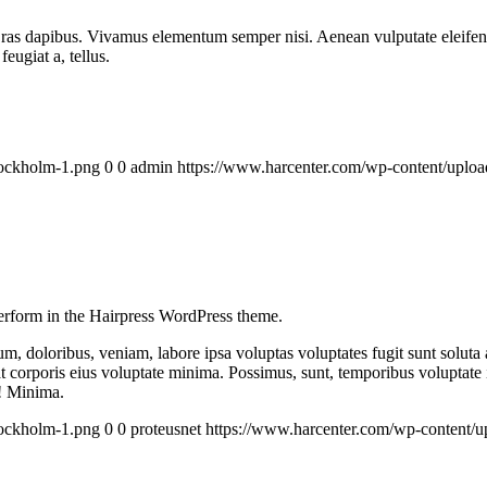
Cras dapibus. Vivamus elementum semper nisi. Aenean vulputate eleifend t
eugiat a, tellus.
tockholm-1.png
0
0
admin
https://www.harcenter.com/wp-content/uplo
rform in the Hairpress WordPress theme.
m, doloribus, veniam, labore ipsa voluptas voluptates fugit sunt soluta a
at corporis eius voluptate minima. Possimus, sunt, temporibus voluptate
s! Minima.
tockholm-1.png
0
0
proteusnet
https://www.harcenter.com/wp-content/