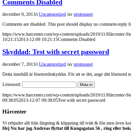
Comments Disabled
december 9, 2013
/
i
Uncategorized
/
av
proteusnet
Comments are disabled. This post should display no comment-reply f
https://www.harcenter.com/wp-content/uploads/2019/11/Hårcenter-S
10:21:15
2013-12-09 10:21:15
Comments Disabled
Skyddad: Test with secret password
december 7, 2013
/
i
Uncategorized
/
av
proteusnet
Detta innehåll är lösenordsskyddat. För att se det, ange ditt lösenord 
Lösenord:
https://www.harcenter.com/wp-content/uploads/2019/11/Hårcenter-S
09:38:05
2013-12-07 09:38:05
Test with secret password
Hårcenter
Vi erbjuder allt från färgning & klippning till tvätt & fön men även ko
Hej Nu har jag Andreas flyttat till Kungsgatan 56 , ring eller boka