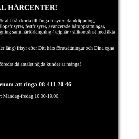
L HÅRCENTER!
ör allt från korta till långa frisyrer: damklippning,
lopsfrisyrer, festfrisyrer, avancerade håruppsättningar,
gning samt hårförlängning ( tejphår / silikonträns) med äkta
er lång) frisyr efter Ditt hårs förutsättningar och Dina egna
 föredra då antalet nöjda kunder är många!
enom att ringa 08-411 20 46
er: Måndag-fredag 10.00-19.00