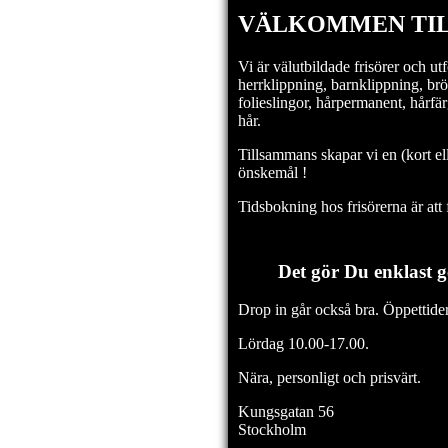
VÄLKOMMEN TIL
Vi är välutbildade frisörer och utf
herrklippning, barnklippning, bröl
folieslingor, hårpermanent, hårfär
hår.
Tillsammans skapar vi en (kort ell
önskemål !
Tidsbokning hos frisörerna är att
Det gör Du enklast g
Drop in går också bra. Öppettid
Lördag 10.00-17.00.
Nära, personligt och prisvärt.
Kungsgatan 56
Stockholm