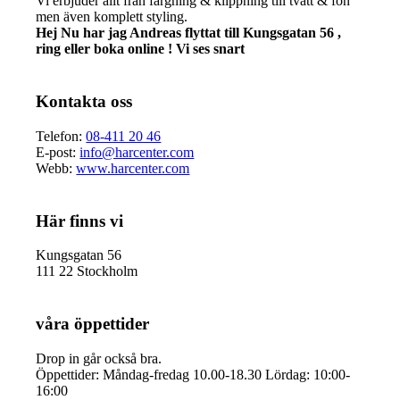
Vi erbjuder allt från färgning & klippning till tvätt & fön
men även komplett styling.
Hej Nu har jag Andreas flyttat till Kungsgatan 56 ,
ring eller boka online ! Vi ses snart
Kontakta oss
Telefon:
08-411 20 46
E-post:
info@harcenter.com
Webb:
www.harcenter.com
Här finns vi
Kungsgatan 56
111 22 Stockholm
våra öppettider
Drop in går också bra.
Öppettider: Måndag-fredag 10.00-18.30 Lördag: 10:00-
16:00