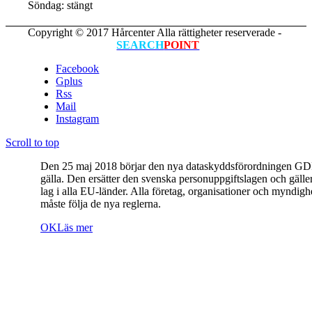
Söndag: stängt
Copyright © 2017 Hårcenter Alla rättigheter reserverade -
Hemsida skapad av
SEARCH
POINT
Facebook
Gplus
Rss
Mail
Instagram
Scroll to top
Den 25 maj 2018 börjar den nya dataskyddsförordningen GD
gälla. Den ersätter den svenska personuppgiftslagen och gäll
lag i alla EU-länder. Alla företag, organisationer och myndigh
måste följa de nya reglerna.
OK
Läs mer