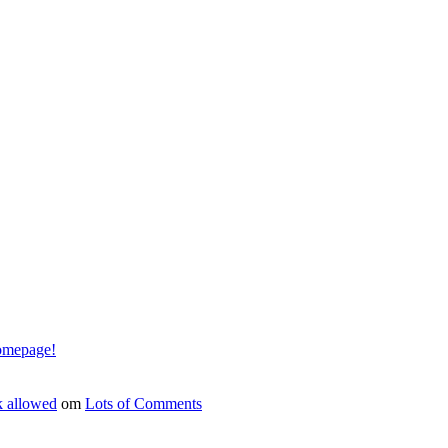
omepage!
k allowed
om
Lots of Comments