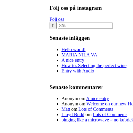
Följ oss på instagram
Följ oss
Senaste inläggen
Hello world!
MARIA NILA VA
A nice entry
How to: Selecting the perfect wine
Entry with Audio
Senaste kommentarer
Anonym
om
A nice entry
Anonym
om
Welcome on our new H
Matt
om
Lots of Comments
Lloyd Budd
om
Lots of Comments
pinging like a microwave « no kubric