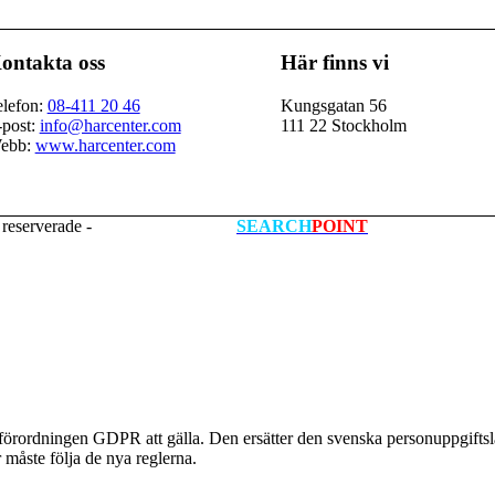
ontakta oss
Här finns vi
elefon:
08-411 20 46
Kungsgatan 56
-post:
info@harcenter.com
111 22 Stockholm
ebb:
www.harcenter.com
 reserverade -
Hemsida skapad av
SEARCH
POINT
rordningen GDPR att gälla. Den ersätter den svenska personuppgiftsla
 måste följa de nya reglerna.